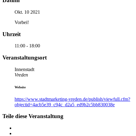
Datum
Okt. 10 2021
Vorbei!
Uhrzeit
11:00 - 18:00
Veranstaltungsort
Innenstadt
Vreden
Website
https://www.stadtmarketing-vreden.de/publish/viewfull.cfm?
objectid=4acb5e39_c94c_d2a5_ed9b2c5bb830038e
Teile diese Veranstaltung