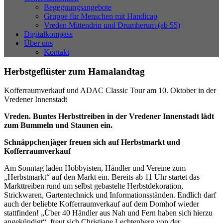
Begegnungsangebote
Gruppe für Menschen mit Handicap
Vreden Mittendrin und Drumherum (ab 55)
Digitalkompass
Über uns
Kontakt
Herbstgeflüster zum Hamalandtag
Kofferraumverkauf und ADAC Classic Tour am 10. Oktober in der
Vredener Innenstadt
Vreden. Buntes Herbsttreiben in der Vredener Innenstadt lädt
zum Bummeln und Staunen ein.
Schnäppchenjäger freuen sich auf Herbstmarkt und
Kofferraumverkauf
Am Sonntag laden Hobbyisten, Händler und Vereine zum
„Herbstmarkt“ auf den Markt ein. Bereits ab 11 Uhr startet das
Markttreiben rund um selbst gebastelte Herbstdekoration,
Strickwaren, Gartentechnick und Informationsständen. Endlich darf
auch der beliebte Kofferraumverkauf auf dem Domhof wieder
stattfinden! „Über 40 Händler aus Nah und Fern haben sich hierzu
angekündigt“, freut sich Christiane Lechtenberg von der