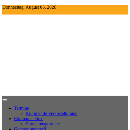
Skip
Donnerstag, August 06, 2026
to
content
Termine
Kommende Veranstaltungen
Ehrenamtsbörse
Ehrenamtsgesuche
Generationentreff