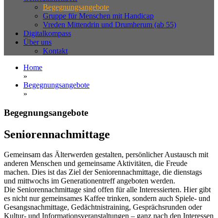
Begegnungsangebote
Gruppe für Menschen mit Handicap
Vreden Mittendrin und Drumherum (ab 55)
Digitalkompass
Über uns
Kontakt
Home
»
Begegnungsangebote
»
Begegnungsangebote
Seniorennachmittage
Gemeinsam das Älterwerden gestalten, persönlicher Austausch mit
anderen Menschen und gemeinsame Aktivitäten, die Freude
machen. Dies ist das Ziel der Seniorennachmittage, die dienstags
und mittwochs im Generationentreff angeboten werden.
Die Seniorennachmittage sind offen für alle Interessierten. Hier gibt
es nicht nur gemeinsames Kaffee trinken, sondern auch Spiele- und
Gesangsnachmittage, Gedächtnistraining, Gesprächsrunden oder
Kultur- und Informationsveranstaltungen – ganz nach den Interessen