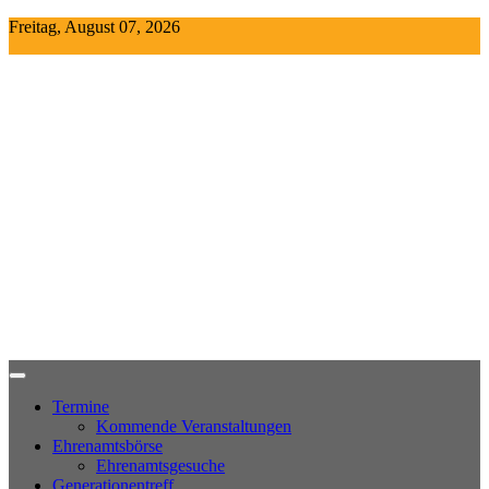
Skip
Freitag, August 07, 2026
to
content
Termine
Kommende Veranstaltungen
Ehrenamtsbörse
Ehrenamtsgesuche
Generationentreff