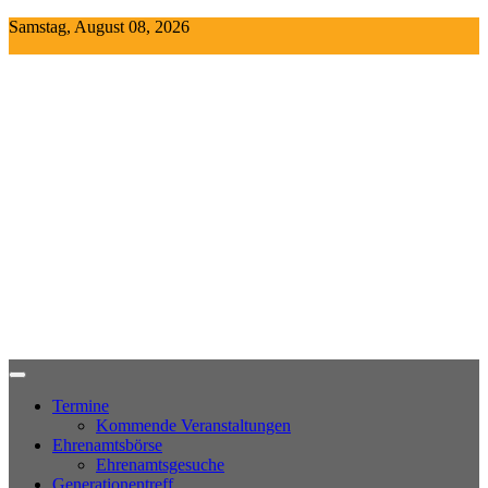
Skip
Samstag, August 08, 2026
to
content
Termine
Kommende Veranstaltungen
Ehrenamtsbörse
Ehrenamtsgesuche
Generationentreff