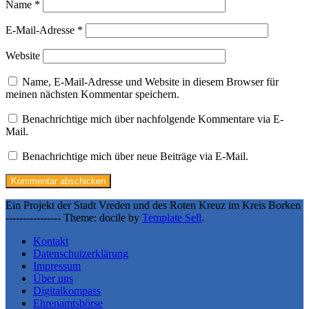
Name
*
E-Mail-Adresse
*
Website
Name, E-Mail-Adresse und Website in diesem Browser für
meinen nächsten Kommentar speichern.
Benachrichtige mich über nachfolgende Kommentare via E-
Mail.
Benachrichtige mich über neue Beiträge via E-Mail.
Ein Projekt der Stadt Vreden und des Roten Kreuz im Kreis Borken
---------------- Theme: docile by
Template Sell
.
Kontakt
Datenschutzerklärung
Impressum
Über uns
Digitalkompass
Ehrenamtsbörse