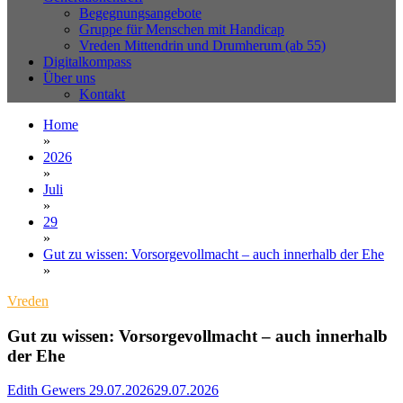
Begegnungsangebote
Gruppe für Menschen mit Handicap
Vreden Mittendrin und Drumherum (ab 55)
Digitalkompass
Über uns
Kontakt
Home
»
2026
»
Juli
»
29
»
Gut zu wissen: Vorsorgevollmacht – auch innerhalb der Ehe
»
Vreden
Gut zu wissen: Vorsorgevollmacht – auch innerhalb
der Ehe
Edith Gewers
29.07.2026
29.07.2026