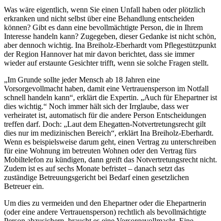
Was wäre eigentlich, wenn Sie einen Unfall haben oder plötzlich
erkranken und nicht selbst über eine Behandlung entscheiden
können? Gibt es dann eine bevollmächtigte Person, die in Ihrem
Interesse handeln kann? Zugegeben, dieser Gedanke ist nicht schön,
aber dennoch wichtig. Ina Breiholz-Eberhardt vom Pflegestützpunkt
der Region Hannover hat mir davon berichtet, dass sie immer
wieder auf erstaunte Gesichter trifft, wenn sie solche Fragen stellt.
„Im Grunde sollte jeder Mensch ab 18 Jahren eine
Vorsorgevollmacht haben, damit eine Vertrauensperson im Notfall
schnell handeln kann“, erklärt die Expertin. „Auch für Ehepartner ist
dies wichtig.“ Noch immer hält sich der Irrglaube, dass wer
verheiratet ist, automatisch für die andere Person Entscheidungen
treffen darf. Doch: „Laut dem Ehegatten-Notvertretungsrecht gilt
dies nur im medizinischen Bereich“, erklärt Ina Breiholz-Eberhardt.
Wenn es beispielsweise darum geht, einen Vertrag zu unterschreiben
für eine Wohnung im betreuten Wohnen oder den Vertrag fürs
Mobiltelefon zu kündigen, dann greift das Notvertretungsrecht nicht.
Zudem ist es auf sechs Monate befristet – danach setzt das
zuständige Betreuungsgericht bei Bedarf einen gesetzlichen
Betreuer ein.
Um dies zu vermeiden und den Ehepartner oder die Ehepartnerin
(oder eine andere Vertrauensperson) rechtlich als bevollmächtigte
Person abzusichern, braucht es eine Vorsorgevollmacht. Eine