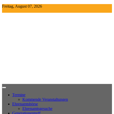
Skip
Freitag, August 07, 2026
to
content
Termine
Kommende Veranstaltungen
Ehrenamtsbörse
Ehrenamtsgesuche
Generationentreff