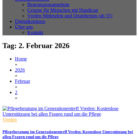
Begegnungsangebote
Gruppe für Menschen mit Handicap
Vreden Mittendrin und Drumherum (ab 55)
Digitalkompass
Über uns
Kontakt
Tag:
2. Februar 2026
Home
»
2026
»
Februar
»
2
»
Vreden
Pflegeberatung im Generationentreff Vreden: Kostenlose Unterstützung bei
allen Fragen rund um die Pflege