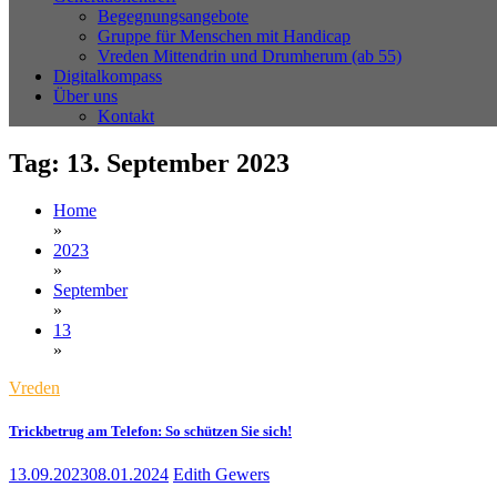
Begegnungsangebote
Gruppe für Menschen mit Handicap
Vreden Mittendrin und Drumherum (ab 55)
Digitalkompass
Über uns
Kontakt
Tag:
13. September 2023
Home
»
2023
»
September
»
13
»
Vreden
Trickbetrug am Telefon: So schützen Sie sich!
13.09.2023
08.01.2024
Edith Gewers