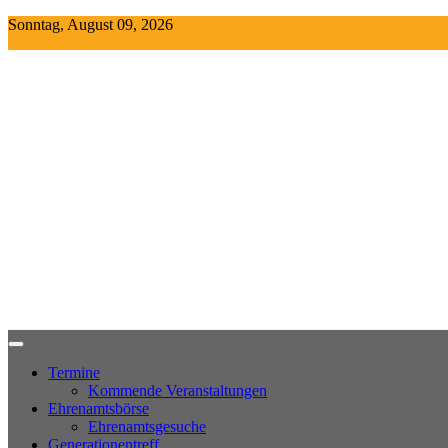
Skip
Sonntag, August 09, 2026
to
content
Termine
Kommende Veranstaltungen
Ehrenamtsbörse
Ehrenamtsgesuche
Generationentreff