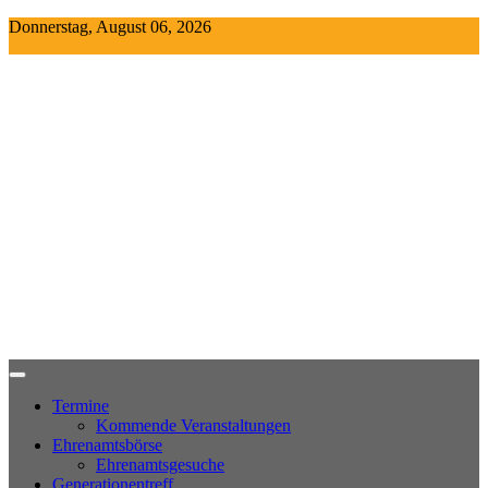
Skip
Donnerstag, August 06, 2026
to
content
Termine
Kommende Veranstaltungen
Ehrenamtsbörse
Ehrenamtsgesuche
Generationentreff